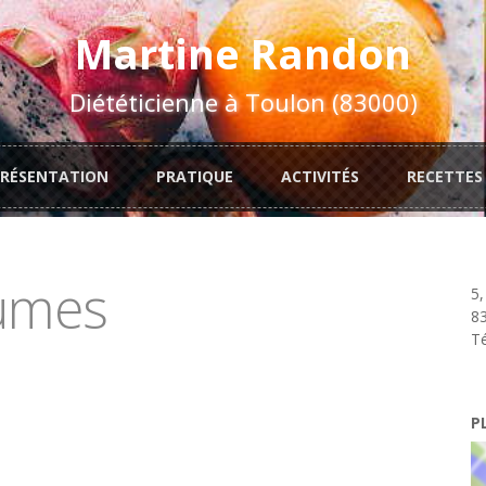
Martine Randon
Diététicienne à Toulon (83000)
PRÉSENTATION
PRATIQUE
ACTIVITÉS
RECETTES
gumes
5,
8
Té
P