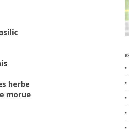
silic
E
ais
es herbe
de morue