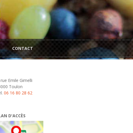
CONTACT
 rue Emile Gimelli
3000 Toulon
l.
06 16 80 28 62
LAN D'ACCÈS